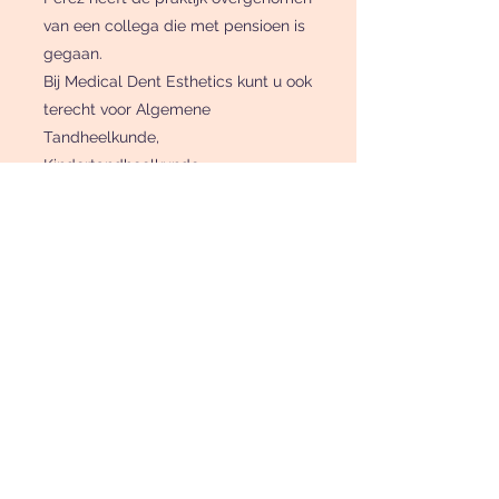
van een collega die met pensioen is
gegaan.
Bij Medical Dent Esthetics kunt u ook
terecht voor Algemene
Tandheelkunde,
Kindertandheelkunde,
Parodontologie, Implantologie en
Esthetische Tandheelkunde. Het
Franse Consulaat in Amsterdam
beveelt Dr. Perez aan als
zorgverlener voor Franse inwoners in
Nederland. Meer informatie is te
vinden op
www.consulfrance-
amsterdam.org
.