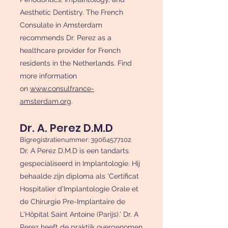
Aesthetic Dentistry. The French
Consulate in Amsterdam
recommends Dr. Perez as a
healthcare provider for French
residents in the Netherlands. Find
more information
on
www.consulfrance-
amsterdam.org
.
Dr. A. Perez D.M.D
Bigregistratienummer:
39064577102
Dr. A Perez D.M.D is een tandarts
gespecialiseerd in Implantologie. Hij
behaalde zijn diploma als 'Certificat
Hospitalier d'Implantologie Orale et
de Chirurgie Pre-Implantaire de
L'Hôpital Saint Antoine (Parijs).' Dr. A
Perez heeft de praktijk overgenomen