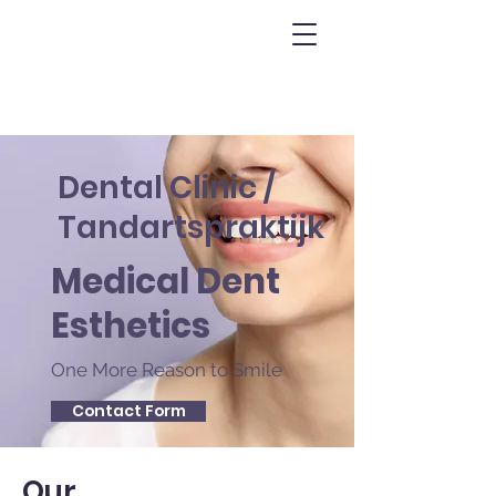
Dental Clinic /
Tandartspraktijk
Medical Dent
Esthetics
One More Reason to Smile
Contact Form
Our