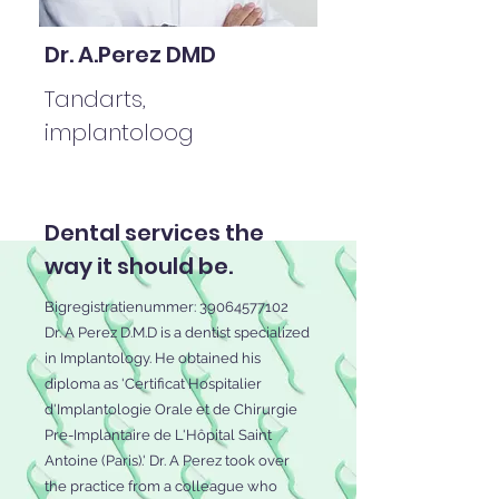
Dr. A.Perez DMD
Tandarts,
implantoloog
Dental services the
way it should be.
Bigregistratienummer:
39064577102
Dr. A Perez D.M.D is a dentist specialized
in Implantology. He obtained his
diploma as 'Certificat Hospitalier
d'Implantologie Orale et de Chirurgie
Pre-Implantaire de L'Hôpital Saint
Antoine (Paris).' Dr. A Perez took over
the practice from a colleague who