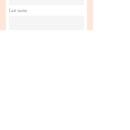
Last name
Email
Phone
Birthday
Address