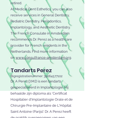
retired.
At Medical Dent Esthetics, you can also
receive services in General Dentistry,
Pediatric Dentistry, Periodontics,
Implantology, and Aesthetic Dentistry.
The French Consulate in Amsterdam
recommends Dr. Perez as a healthcare
provider for French residents in the
Netherlands. Find more information
on
www.consulfrance-amsterdam.org
.
Tandarts Perez
Bigregistratienummer:
39064577102
Dr. A Perez D.M.D is een tandarts
gespecialiseerd in Implantologie. Hij
behaalde zijn diploma als 'Certificat
Hospitalier d'Implantologie Orale et de
Chirurgie Pre-Implantaire de L'Hôpital
Saint Antoine (Parijs).' Dr. A Perez heeft
de praktijk overgenomen van een